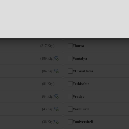
#gabile
(1009 Kişi)
#Gay18
(597 Kişi)
#ankara
(383 Kişi)
#bursa
(317 Kişi)
#antalya
(189 Kişi)
#CrossDress
(84 Kişi)
#eskisehir
(81 Kişi)
#radyo
(64 Kişi)
#sanliurfa
(43 Kişi)
#universiteli
(36 Kişi)