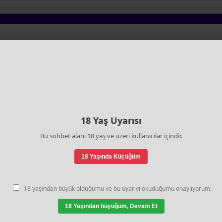
ara gay sohbet
#antalya gay sohbet
#bursa gay sohbet
#gazia
anbul gay sohbet
#izmir gay sohbet
#kocaeli gay sohbet
#konya
18 Yaş Uyarısı
Bu sohbet alanı 18 yaş ve üzeri kullanıcılar içindir.
18 Yaşında Küçüğüm
üklerin girmesi kesinlikle yasaktır.
18 yaşından büyük olduğumu ve bu uyarıyı okuduğumu onaylıyorum.
ı
18 Yaşından büyüğüm, Devam Et