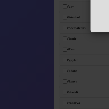
#gay
#istanbul
#Shemaleturk
#izmir
#Cam
#gaylez
#adana
#konya
#denizli
#sakarya