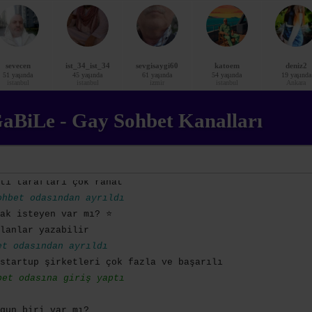
ni katıldım ☀️
 o zaman
akşam Adana'nun çevresinde bir bisiklet turu yaptım, hav
sevecen
ist_34_ist_34
sevgisaygi60
katoem
deniz2
n 26-35 yaş arası arkadaş arıyorum
51 yaşında
45 yaşında
61 yaşında
54 yaşında
19 yaşında
istanbul
istanbul
izmir
istanbul
Ankara
odasından ayrıldı
or
aBiLe - Gay Sohbet Kanalları
daş arayan var mı? 💜
et bağlantısı koptu
sim mi daha güzel yoksa Karşıyaka mi?
söylüyor
tı tarafları çok rahat
hbet odasından ayrıldı
mak isteyen var mı? ⭐
lanlar yazabilir
t odasından ayrıldı
startup şirketleri çok fazla ve başarılı
et odasına giriş yaptı
gun biri var mı?