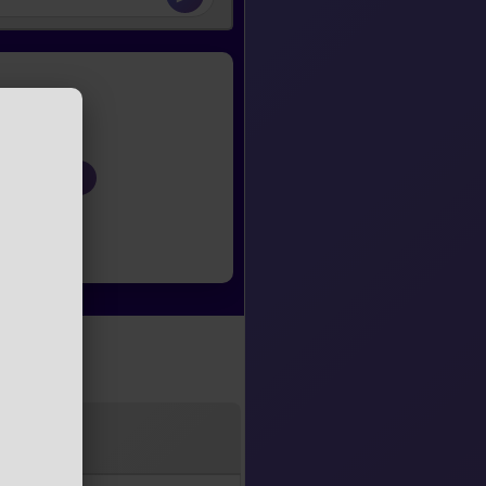
ntep gay sohbet
 gay sohbet