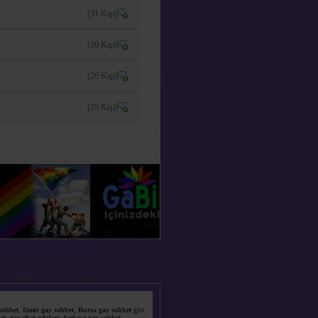
(31 Kişi)
(30 Kişi)
(26 Kişi)
(25 Kişi)
enli sohbet ortamı sunuyoruz.
sohbet
,
Izmir gay sohbet
,
Bursa gay sohbet
gibi
et
,
gay chat odaları
,
bedava gay sohbet
,