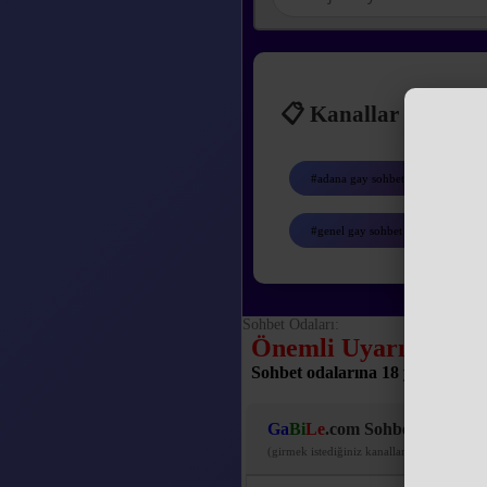
📋 Kanallar
#adana gay sohbet
#ank
#genel gay sohbet
#ist
Sohbet Odaları:
Önemli Uyarı:
Sohbet odalarına 18 yaşından küç
Ga
Bi
Le
.com Sohbet Kanallar
(girmek istediğiniz kanalları işaretleyiniz)