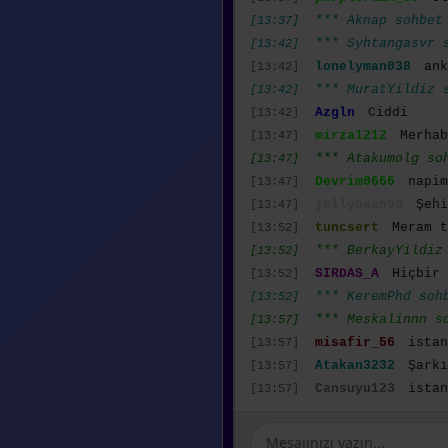
*** Aknap sohbet 
[13:37]
*** Syhtangasvr s
[13:42]
lonelyman038
ank
[13:42]
*** MuratYildiz s
[13:42]
Azgln
Ciddi
[13:42]
mirza1212
Merha
[13:47]
*** Atakumolg soh
[13:47]
Devrim0666
napim
[13:47]
jellybean90
Şehi
[13:47]
tuncsert
Meram t
[13:52]
*** BerkayYildiz 
[13:52]
SIRDAS_A
Hiçbir 
[13:52]
*** KeremPhd sohb
[13:52]
*** Meskalinnn so
[13:57]
misafir_56
istan
[13:57]
Atakan3232
Şarkı
[13:57]
Cansuyu123
istan
[13:57]