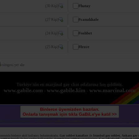
#hatay
(30 Kişi)
#canakkale
(27 Kişi)
#sohbet
(24 Kişi)
#lezce
(25 Kişi)
simgesi yer alır.
Türkiye'nin en marjinal gay chat odalarına hoş geldiniz.
www.gabile.com
www.gabile.kim
www.marcinal.com
-
-
Binlerce üyemizden bazıları.
Onlarla tanışmak için tıkla GaBiLe'ye katıl >>
aş partner sitesi. GaBiLe
gay sohbet kanalları
ile eşcinsel bireyler için güv
ormunda binlerce aktif kullanıcı bulunmaktadır.
Gay sohbet kanalları
ile
Istanbul gay sohbet
,
Ankara gay 
 sohbet
desteği ile her yerden bağlanabilir,
ücretsiz gay sohbet
yapabilirsiniz.
Gay arkadaşlık
,
eşcinsel sohb