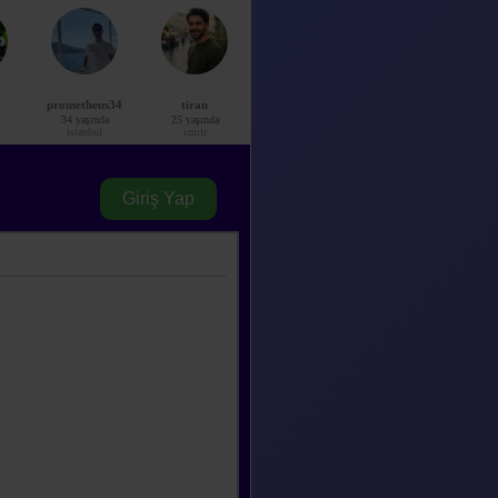
a çok güzeldi ve çok
prometheus34
tiran
34 yaşında
25 yaşında
istanbul
izmir
Giriş Yap