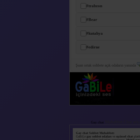
#trabzon
#Bear
#kutahya
#edirne
Şuan ortak sohbete açık odaların yanında
Muhabbet Chat arkad
Gay chat
Gay chat Sohbet Muhabbet:
GaBiLe
gay sohbet odaları
ve
eşcinsel chat
platf
şehir bazlı sohbet imkanları sunuyoruz.
Mobil gay