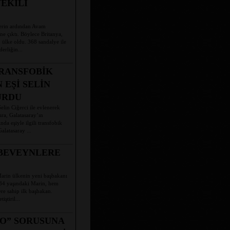
VEKİLİ
erin ardından Avam
ne çıktı. Böylece Britanya,
ülke oldu. 368 sandalye ile
erliğin...
RANSFOBİK
EŞİ SELİN
URDU
lin Ciğerci ile evlenerek
ra, Galatasaray’ın
da eşiyle ilgili transfobik
alatasaray ...
EBEVEYNLERE
arin ülkenin yeni başbakanı
 34 yaşındaki Marin, hem
re sahip ilk başbakan.
ştiril...
DO” SORUSUNA