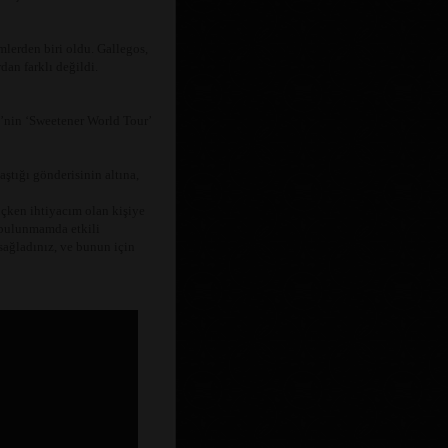
lerden biri oldu. Gallegos,
dan farklı değildi.
e’nin ‘Sweetener World Tour’
ştığı gönderisinin altına,
çken ihtiyacım olan kişiye
bulunmamda etkili
sağladınız, ve bunun için