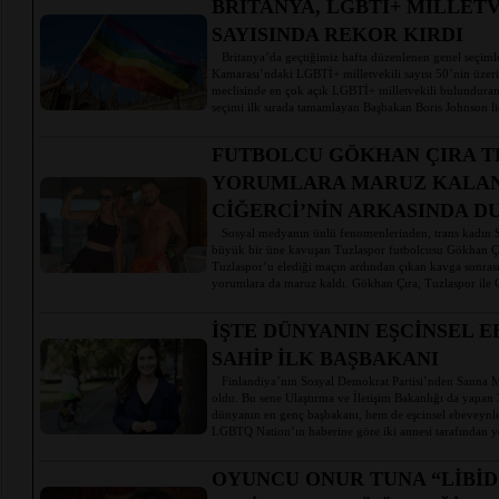
BRİTANYA, LGBTİ+ MİLLET
SAYISINDA REKOR KIRDI
Britanya’da geçtiğimiz hafta düzenlenen genel seçiml
Kamarası’ndaki LGBTİ+ milletvekili sayısı 50’nin üzeri
meclisinde en çok açık LGBTİ+ milletvekili bulunduran 
seçimi ilk sırada tamamlayan Başbakan Boris Johnson lid
FUTBOLCU GÖKHAN ÇIRA T
YORUMLARA MARUZ KALAN 
CİĞERCİ’NİN ARKASINDA D
Sosyal medyanın ünlü fenomenlerinden, trans kadın Se
büyük bir üne kavuşan Tuzlaspor futbolcusu Gökhan Çı
Tuzlaspor’u elediği maçın ardından çıkan kavga sonrasın
yorumlara da maruz kaldı. Gökhan Çıra, Tuzlaspor ile G
İŞTE DÜNYANIN EŞCİNSEL 
SAHİP İLK BAŞBAKANI
Finlandiya’nın Sosyal Demokrat Partisi’nden Sanna M
oldu. Bu sene Ulaştırma ve İletişim Bakanlığı da yapan
dünyanın en genç başbakanı, hem de eşcinsel ebeveynle
LGBTQ Nation’ın haberine göre iki annesi tarafından yeti
OYUNCU ONUR TUNA “LİBİ