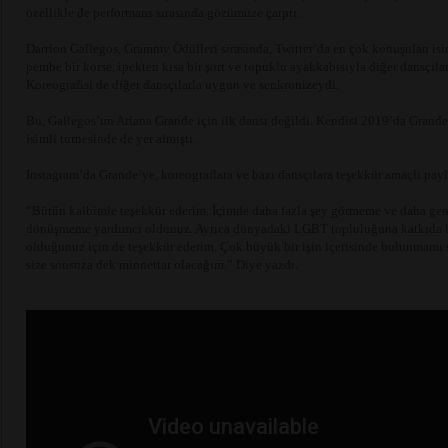
özellikle de performans sırasında gözümüze çarptı.
Darrion Gallegos, Grammy Ödülleri sırasında, Twitter’da en çok konuşulan isim
pembe bir korse, ipekten kısa bir şort ve topuklu ayakkabısıyla diğer dansçılar
Koreografisi de diğer dansçılarla uygun ve senkronizeydi.
Bu, Gallegos’un Ariana Grande için ilk dansı değildi. Kendisi 2019’da Grand
isimli turnesinde de yer almıştı.
Instagram’da Grande’ye, koreograflara ve bazı dansçılara teşekkür amaçlı payla
“Bütün kalbimle teşekkür ederim. İçimde daha fazla şey görmeme ve daha gen
dönüşmeme yardımcı oldunuz. Ayrıca dünyadaki LGBT topluluğuna katkıda 
olduğunuz için de teşekkür ederim. Çok büyük bir işin içerisinde bulunmamı 
size sonsuza dek minnettar olacağım.” Diye yazdı.