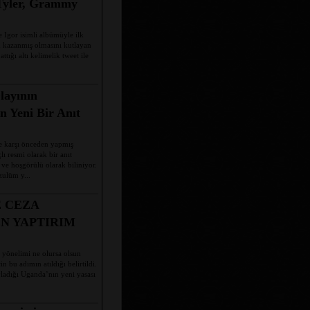
Tyler, Grammy
 Igor isimli albümüyle ilk
 kazanmış olmasını kutlayan
ttığı altı kelimelik tweet ile
layının
 Yeni Bir Anıt
e karşı önceden yapmış
 resmi olarak bir anıt
 ve hoşgörülü olarak biliniyor.
ulüm y...
 CEZA
N YAPTIRIM
 yönelimi ne olursa olsun
 bu adımın atıldığı belirtildi.
ladığı Uganda’nın yeni yasası