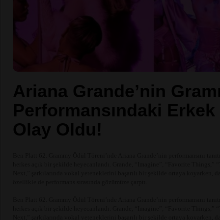
Ariana Grande’nin Gra
Performansındaki Erkek
Olay Oldu!
Ben Platt 62. Grammy Ödül Töreni’nde Ariana Grande’nin performansını tanıt
herkes açık bir şekilde heyecanlandı. Grande, “Imagine”, “Favorite Things,” 
Next,” şarkılarında vokal yeteneklerini başarılı bir şekilde ortaya koyarken, d
özellikle de performans sırasında gözümüze çarptı.
Ben Platt 62. Grammy Ödül Töreni’nde Ariana Grande’nin performansını tanıt
herkes açık bir şekilde heyecanlandı. Grande, “Imagine”, “Favorite Things,” 
Next,” şarkılarında vokal yeteneklerini başarılı bir şekilde ortaya koyarken, d