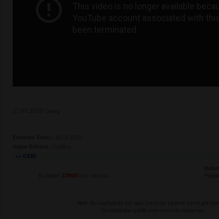
27.01.2020 Gmag
Eklenme Tarihi :
30.01.2020
Haber Editörü :
GaBiLe
«« GERi
Haber
Bu haber
239681
kez okundu.
Payla
Not:
Bu sayfalarda yer alan yorumlar kişilerin kendi görüşleri
Yazılanlardan gabile.com sorumlu tutulamaz.