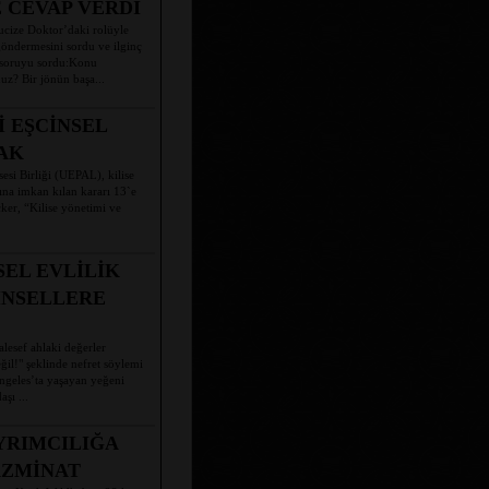
 CEVAP VERDİ
cize Doktor’daki rolüyle
ndermesini sordu ve ilginç
 soruyu sordu:Konu
uz? Bir jönün başa...
İ EŞCİNSEL
AK
esi Birliği (UEPAL), kilise
sına imkan kılan kararı 13`e
ker, “Kilise yönetimi ve
SEL EVLİLİK
İNSELLERE
lesef ahlaki değerler
il!" şeklinde nefret söylemi
ngeles’ta yaşayan yeğeni
şı ...
AYRIMCILIĞA
AZMİNAT