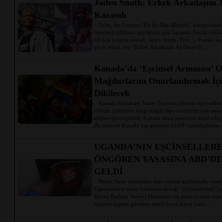
Jaden Smith: Erkek Arkadaşım 
Kazandı
Tyler, the Creator, “En İyi Rap Albümü” kategorisinde
Grammy ödülünü geçtiğimiz gün kazandı. Ancak ödülü
tek kişi kendisi olmadı. Jaden Smith, Tyler’ı, Twitter’da a
şöyle tebrik etti: “Erkek Arkadaşım Az Önce Gr...
Kanada’da ‘Eşcinsel Arınması’ O
Mağdurlarını Onurlandırmak İçin
Dikilecek
Kanada Başbakanı Justin Trudeau, ülkenin eşcinseller
olduğu zulümlere karşı mağdurları onurlandırmak amaçlı
dikileceğini açıkladı. Kanada uzun zamandır dahil edici
Bu nedenle Kanada’nın geçmişte LGBT vatandaşlarına z
UGANDA’NIN EŞCİNSELLERE
ÖNGÖREN YASASINA ABD’DE
GELDİ
Beyaz Saray tarafından dün yapılan açıklamada cinsel
Ugandalıların insan haklarına desteği “güçlendirmek” için
Devlet Başkanı Yoweri Museveni’nin şubat ayında onay
eşcinsel ilişkiye girenlere ömür boyu hapse kada...