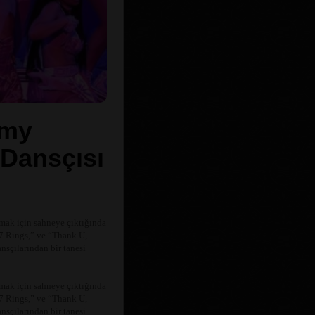
mmy
 Dansçısı
mak için sahneye çıktığında
“7 Rings,” ve “Thank U,
ansçılarından bir tanesi
mak için sahneye çıktığında
“7 Rings,” ve “Thank U,
ansçılarından bir tanesi