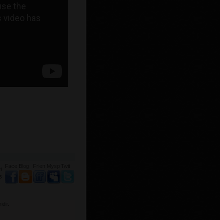
Face
Blog
Frien
Mysp
Twit
i
ş
dir.