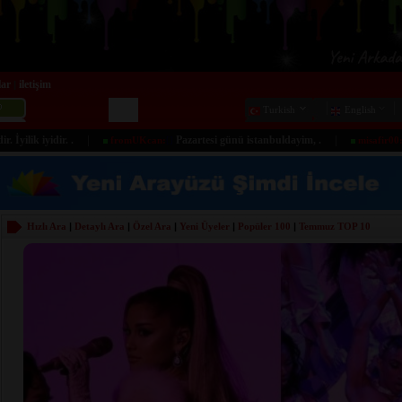
lar
iletişim
|
Turkish
English
|
|
idir. .
Pazartesi günü istanbuldayim, .
merhaba,
fromUKcan:
[]
misafir00:
[]
Hızlı Ara
|
Detaylı Ara
|
Özel Ara
|
Yeni Üyeler
|
Popüler 100
|
Temmuz
TOP 10