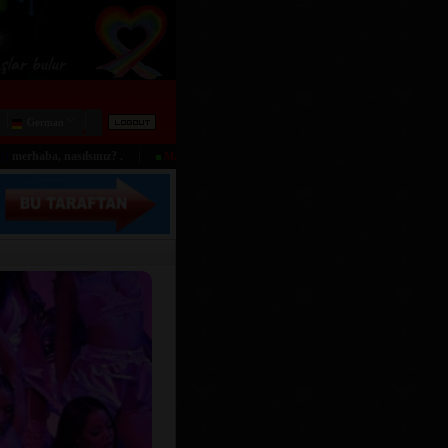
German
|
 nasılsınız? .
Bazı bakışlar tesadüf değil, çekim alanının ince bir o
Mavilion:
[]