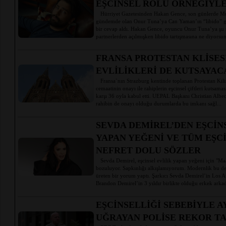
EŞCİNSEL ROLÜ ÖRNEĞİYLE
Hürriyet Gazetesinden Hakan Gence, son günlerde Mu
gündemde olan Onur Tuna’ya Can Yaman’ın “libido” gö
bir cevap aldı. Hakan Gence, oyuncu Onur Tuna’ya şu
partnerlerden açılmışken libido tartışmasına ne diyorsun
FRANSA PROTESTAN KLİSES
EVLİLİKLERİ DE KUTSAYAC
Fransa`nın Strazburg kentinde toplanan Protestan Kilis
cemaatinin onayı ile rahiplerin eşcinsel çiftleri kutsama
karşı 36 oyla kabul etti. UEPAL Başkanı Christian Albec
rahibin de onayı olduğu durumlarda bu imkanı sağl...
SEVDA DEMİREL’DEN EŞCİN
YAPAN YEĞENİ VE TÜM EŞC
NEFRET DOLU SÖZLER
Sevda Demirel, eşcinsel evlilik yapan yeğeni için "Maa
bozuluyor. Sapkınlığı alkışlamıyorum. Modernlik bu değ
üreten bir yorum yaptı. Şarkıcı Sevda Demirel’in Los A
Brandon Demirel’in 3 yıldır birlikte olduğu erkek arkada
EŞCİNSELLİĞİ SEBEBİYLE 
UĞRAYAN POLİSE REKOR T