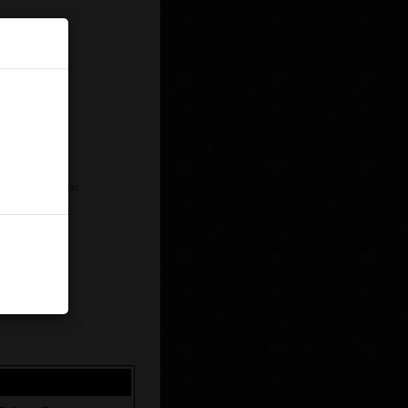
`lar Beş Basar..