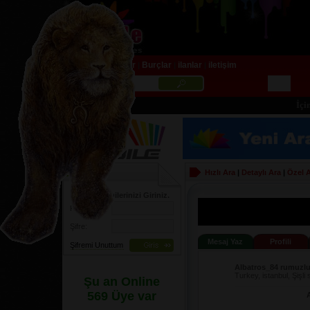
AnaSayfa
Haber
Burçlar
ilanlar
iletişim
|
|
|
|
İçiniz
Login
Hızlı Ara
|
Detaylı Ara
|
Özel 
Lütfen Bilgilerinizi Giriniz.
Rumuz:
Şifre:
Mesaj Yaz
Profili
Şifremi Unuttum
Albatros_84 rumuzlu
Turkey, istanbul, Şişli 
Şu an Online
569 Üye var
A