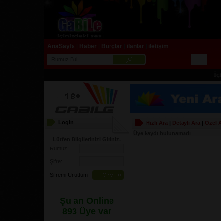
AnaSayfa
Haber
Burçlar
ilanlar
iletişim
|
|
|
|
İçini
Login
Hızlı Ara
|
Detaylı Ara
|
Özel 
Üye kaydı bulunamadı
Lütfen Bilgilerinizi Giriniz.
Rumuz:
Şifre:
Şifremi Unuttum
Şu an Online
893 Üye var