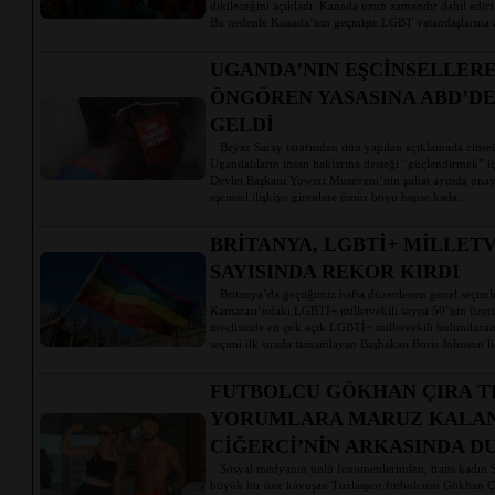
dikileceğini açıkladı. Kanada uzun zamandır dahil edici
Bu nedenle Kanada’nın geçmişte LGBT vatandaşlarına z
UGANDA’NIN EŞCİNSELLERE
ÖNGÖREN YASASINA ABD’DE
GELDİ
Beyaz Saray tarafından dün yapılan açıklamada cinsel
Ugandalıların insan haklarına desteği “güçlendirmek” için
Devlet Başkanı Yoweri Museveni’nin şubat ayında onay
eşcinsel ilişkiye girenlere ömür boyu hapse kada...
BRİTANYA, LGBTİ+ MİLLET
SAYISINDA REKOR KIRDI
Britanya’da geçtiğimiz hafta düzenlenen genel seçiml
Kamarası’ndaki LGBTİ+ milletvekili sayısı 50’nin üzeri
meclisinde en çok açık LGBTİ+ milletvekili bulunduran 
seçimi ilk sırada tamamlayan Başbakan Boris Johnson lid
FUTBOLCU GÖKHAN ÇIRA T
YORUMLARA MARUZ KALAN 
CİĞERCİ’NİN ARKASINDA D
Sosyal medyanın ünlü fenomenlerinden, trans kadın Se
büyük bir üne kavuşan Tuzlaspor futbolcusu Gökhan Çı