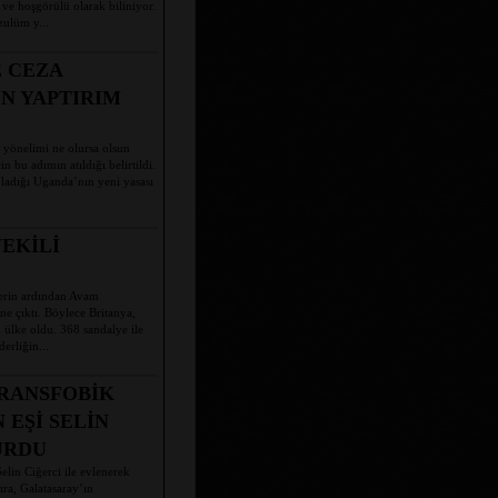
 ve hoşgörülü olarak biliniyor.
ulüm y...
 CEZA
N YAPTIRIM
 yönelimi ne olursa olsun
 bu adımın atıldığı belirtildi.
ladığı Uganda’nın yeni yasası
VEKİLİ
erin ardından Avam
ne çıktı. Böylece Britanya,
ülke oldu. 368 sandalye ile
erliğin...
RANSFOBİK
EŞİ SELİN
URDU
lin Ciğerci ile evlenerek
ra, Galatasaray’ın