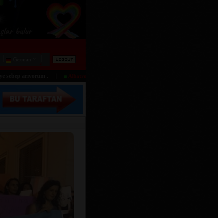
German
|
rıyorum .
İnsan olduğumuzu unutmayalım. İnsanlık iyidir. İyilik i
Albatros_84:
[]