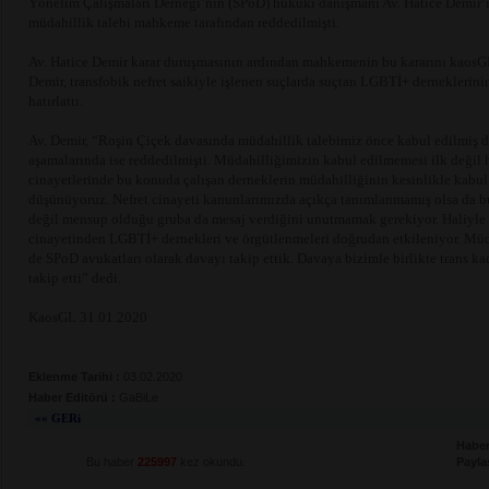
Yönelim Çalışmaları Derneği’nin (SPoD) hukuki danışmanı Av. Hatice Demir’
müdahillik talebi mahkeme tarafından reddedilmişti.
Av. Hatice Demir karar duruşmasının ardından mahkemenin bu kararını kaosGL.
Demir, transfobik nefret saikiyle işlenen suçlarda suçtan LGBTİ+ derneklerini
hatırlattı.
Av. Demir, “Roşin Çiçek davasında müdahillik talebimiz önce kabul edilmiş d
aşamalarında ise reddedilmişti. Müdahilliğimizin kabul edilmemesi ilk değil h
cinayetlerinde bu konuda çalışan derneklerin müdahilliğinin kesinlikle kabul
düşünüyoruz. Nefret cinayeti kanunlarımızda açıkça tanımlanmamış olsa da bu
değil mensup olduğu gruba da mesaj verdiğini unutmamak gerekiyor. Haliyle t
cinayetinden LGBTİ+ dernekleri ve örgütlenmeleri doğrudan etkileniyor. Müd
de SPoD avukatları olarak davayı takip ettik. Davaya bizimle birlikte trans kad
takip etti” dedi.
KaosGL 31.01.2020
Eklenme Tarihi :
03.02.2020
Haber Editörü :
GaBiLe
«« GERi
Haber
Bu haber
225997
kez okundu.
Payla