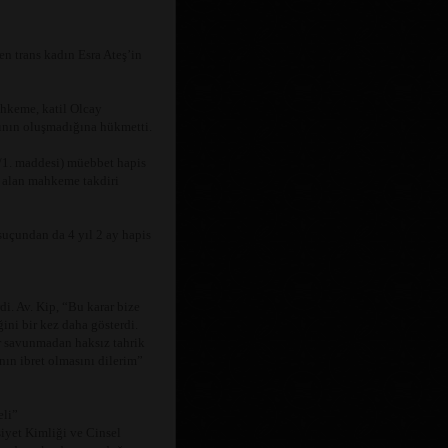
n trans kadın Esra Ateş’in
hkeme, katil Olcay
ının oluşmadığına hükmetti.
1. maddesi) müebbet hapis
e alan mahkeme takdiri
suçundan da 4 yıl 2 ay hapis
i. Av. Kip, “Bu karar bize
ğini bir kez daha gösterdi.
r savunmadan haksız tahrik
ın ibret olmasını dilerim”
eli”
iyet Kimliği ve Cinsel