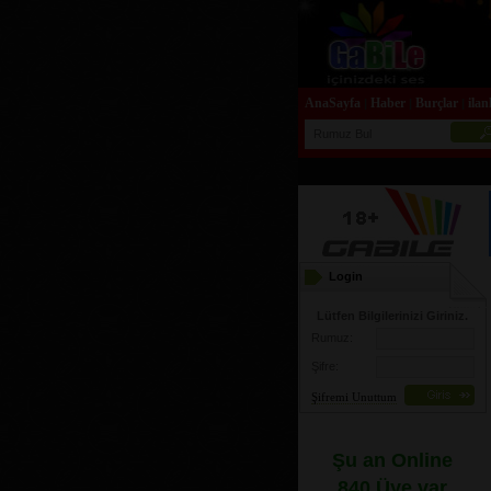
AnaSayfa
Haber
Burçlar
ilan
|
|
|
Login
Lütfen Bilgilerinizi Giriniz.
Rumuz:
Şifre:
Şifremi Unuttum
Şu an Online
840 Üye var