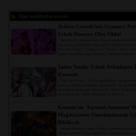
Diğer başlıklardan bazıları.
Ariana Grande’nin Grammy Per
Erkek Dansçısı Olay Oldu!
Ben Platt 62. Grammy Ödül Töreni’nde Ariana Grande
için sahneye çıktığında herkes açık bir şekilde heyecan
“Favorite Things,” “7 Rings,” ve “Thank U, Next,” şark
başarılı bir şekilde ortaya koyarken, dansçılarından bir t
Jaden Smith: Erkek Arkadaşım 
Kazandı
Tyler, the Creator, “En İyi Rap Albümü” kategorisinde
Grammy ödülünü geçtiğimiz gün kazandı. Ancak ödülü
tek kişi kendisi olmadı. Jaden Smith, Tyler’ı, Twitter’da a
şöyle tebrik etti: “Erkek Arkadaşım Az Önce Gr...
Kanada’da ‘Eşcinsel Arınması’ O
Mağdurlarını Onurlandırmak İçin
Dikilecek
Kanada Başbakanı Justin Trudeau, ülkenin eşcinseller
olduğu zulümlere karşı mağdurları onurlandırmak amaçlı