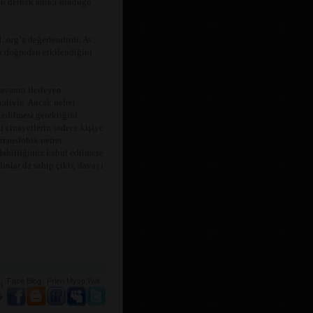
in dernek adına sunduğu
org’a değerlendirdi. Av.
n doğrudan etkilendiğini
avanın ilerleyen
aliyle. Ancak nefret
 edilmesi gerektiğini
 cinayetlerin sadece kişiye
ransfobik nefret
ahilliğimiz kabul edilmese
ınlar da sahip çıktı, davayı
Face
Blog
Frien
Mysp
Twit
i
ş