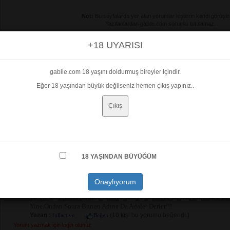
Not:
Bu sayfalarda yer alan yorumlar kişilerin kendi görüşleri
Yazılanlardan gabile.com sorumlu tutulamaz.
Habere Yorum Yaz
+18 UYARISI
25 Yil Yatar Muhebet Vermiş Hakim
Yazan :
(2 kişi bu yorumu beğendi.)
aliistanbul55
Beğen
gabile.com 18 yaşını doldurmuş bireyler içindir.
Eğer 18 yaşından büyük değilseniz hemen çıkış yapınız..
``Cezanın, Katil Saka’nın Geleceğine Olumsuz Etkilerini G
Çıkış
Mahkeme Takdiri Indirimle Müebbet Hapsi 25 Yıla Çevirdi.`` 
Sicmisim Katilin Hayatina. Bir Insanin Hayatini Vahsice Almis
Yazan :
(8 kişi bu yorumu beğendi.)
ayagina_paspas
Beğen
Ne Demek Mahkumun Geleceğine Olumsuz Etkisi Olacak Di
18 YAŞINDAN BÜYÜĞÜM
Yapmak!Nasıl Bir Memlekette Yaşıyoruz Arkadaş!İnsan Öldüre
Olmamalı.Öleni Düşünen Yok,öldürenin Geleceği Düşünülüyo
Ceza Verildi Dendiğine,3/1oranında 25 Yıldan Indirimi Var Da
Onaylıyorum
Yatarı 17 Yıl Neredeyse.Kalanı Da Hapishanede Uslu Durursa Şartlı Tah
10 Yıl Yatar,elini Kolunu Sallaya Salaya Gezmeye Devam Eder.Ölen De
Yine.Ondan Sonra Bunun Adına Da Adalet Derler!!!
Yazan :
(10 kişi bu yorumu beğendi.)
fullactive_
Beğen
Yorum yazmak için login olunuz