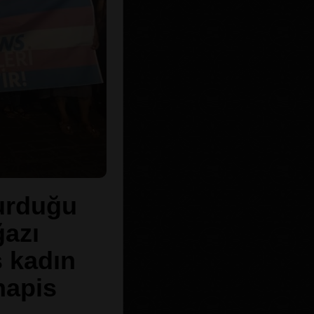
urduğu
ğazı
s kadın
 hapis