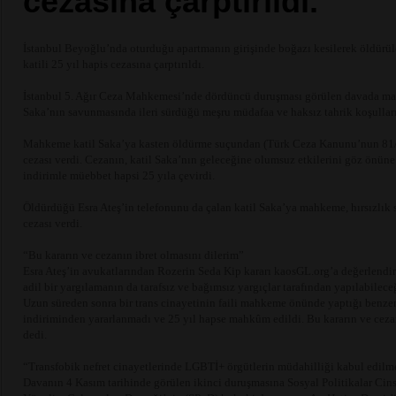
cezasına çarptırıldı.
İstanbul Beyoğlu’nda oturduğu apartmanın girişinde boğazı kesilerek öldürüle
katili 25 yıl hapis cezasına çarptırıldı.
İstanbul 5. Ağır Ceza Mahkemesi’nde dördüncü duruşması görülen davada ma
Saka’nın savunmasında ileri sürdüğü meşru müdafaa ve haksız tahrik koşullar
Mahkeme katil Saka’ya kasten öldürme suçundan (Türk Ceza Kanunu’nun 81/
cezası verdi. Cezanın, katil Saka’nın geleceğine olumsuz etkilerini göz önün
indirimle müebbet hapsi 25 yıla çevirdi.
Öldürdüğü Esra Ateş’in telefonunu da çalan katil Saka’ya mahkeme, hırsızlık 
cezası verdi.
“Bu kararın ve cezanın ibret olmasını dilerim”
Esra Ateş’in avukatlarından Rozerin Seda Kip kararı kaosGL.org’a değerlendird
adil bir yargılamanın da tarafsız ve bağımsız yargıçlar tarafından yapılabilece
Uzun süreden sonra bir trans cinayetinin faili mahkeme önünde yaptığı benze
indiriminden yararlanmadı ve 25 yıl hapse mahkûm edildi. Bu kararın ve cezan
dedi.
“Transfobik nefret cinayetlerinde LGBTİ+ örgütlerin müdahilliği kabul edilm
Davanın 4 Kasım tarihinde görülen ikinci duruşmasına Sosyal Politikalar Cins