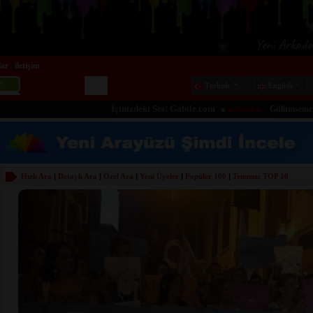
lar
iletişim
|
Turkish
English
İçinizdeki Ses! Gabile.com
Gülümsemeye sebep a
gizlitutku:
[]
Hızlı Ara
|
Detaylı Ara
|
Özel Ara
|
Yeni Üyeler
|
Popüler 100
|
Temmuz
TOP 10