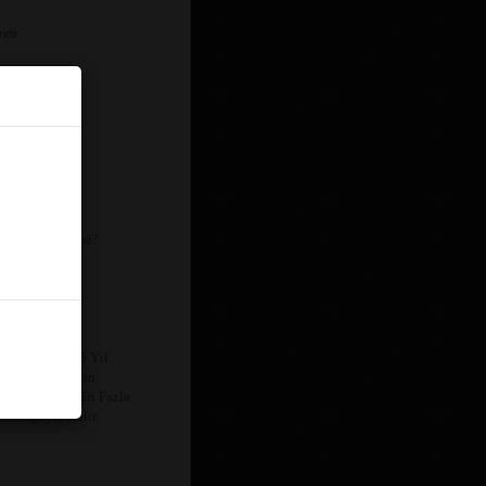
dir.
öz Önüne Alan
Bu Neyin Kafasi?
.
ye Indirim
nin Geleceği
r.Bakmayın 25 Yıl
ha.Yani 25 Yılın
liyeden Düşer,en Fazla
 Öldüğüyle Kalır