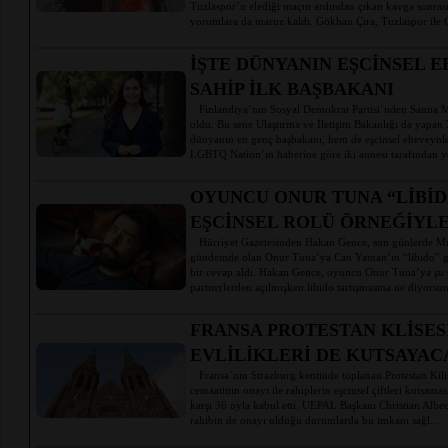
Tuzlaspor’u elediği maçın ardından çıkan kavga sonrasın
yorumlara da maruz kaldı. Gökhan Çıra, Tuzlaspor ile G
İŞTE DÜNYANIN EŞCİNSEL 
SAHİP İLK BAŞBAKANI
Finlandiya’nın Sosyal Demokrat Partisi’nden Sanna M
oldu. Bu sene Ulaştırma ve İletişim Bakanlığı da yapan
dünyanın en genç başbakanı, hem de eşcinsel ebeveynle
LGBTQ Nation’ın haberine göre iki annesi tarafından yeti
OYUNCU ONUR TUNA “LİBİ
EŞCİNSEL ROLÜ ÖRNEĞİYLE
Hürriyet Gazetesinden Hakan Gence, son günlerde Mu
gündemde olan Onur Tuna’ya Can Yaman’ın “libido” gö
bir cevap aldı. Hakan Gence, oyuncu Onur Tuna’ya şu
partnerlerden açılmışken libido tartışmasına ne diyorsun
FRANSA PROTESTAN KLİSES
EVLİLİKLERİ DE KUTSAYAC
Fransa`nın Strazburg kentinde toplanan Protestan Kilis
cemaatinin onayı ile rahiplerin eşcinsel çiftleri kutsama
karşı 36 oyla kabul etti. UEPAL Başkanı Christian Albec
rahibin de onayı olduğu durumlarda bu imkanı sağl...