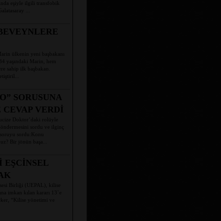
da eşiyle ilgili transfobik
alatasaray ...
EBEVEYNLERE
arin ülkenin yeni başbakanı
 34 yaşındaki Marin, hem
re sahip ilk başbakan.
ştiril...
DO” SORUSUNA
 CEVAP VERDİ
cize Doktor’daki rolüyle
ndermesini sordu ve ilginç
 soruyu sordu:Konu
uz? Bir jönün başa...
İ EŞCİNSEL
AK
esi Birliği (UEPAL), kilise
sına imkan kılan kararı 13`e
ker, “Kilise yönetimi ve