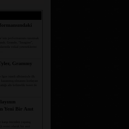
formansındaki
’nin performansını tanıtmak
landı. Grande, “Imagine”,
ılarında vokal yeteneklerini
...
Tyler, Grammy
 Igor isimli albümüyle ilk
 kazanmış olmasını kutlayan
ttığı altı kelimelik tweet ile
layının
 Yeni Bir Anıt
e karşı önceden yapmış
 resmi olarak bir anıt